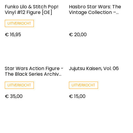
Funko Lilo & Stitch Pop!
Hasbro Star Wars: The
Vinyl #12 Figure [OE]
Vintage Collection –
Gaming Greats Heavy
Battle Droid Action
UITVERKOCHT
Figure
€ 16,95
€ 20,00
Star Wars Action Figure -
Jujutsu Kaisen, Vol. 06
The Black Series Archive
- Princess Leia
UITVERKOCHT
UITVERKOCHT
€ 35,00
€ 15,00