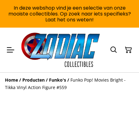
In deze webshop vind je een selectie van onze
mooiste collectibles. Op zoek naar iets specifieks?
Laat het ons weten!
Home
/
Producten
/
Funko's
/
Funko Pop! Movies Bright -
Tikka Vinyl Action Figure #559