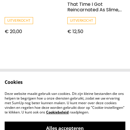
That Time I Got
Reincarnated As Slime,
Vol. 12
UITVERKOCHT
UITVERKOCHT
€ 20,00
€ 12,50
Cookies
Contact
Voorwaarden
Privacybeleid
Cookiebeleid
Deze website maakt gebruik van cookies. Dit zijn kleine bestanden die ons
Nieuwsberichten
helpen te begrijpen hoe u onze diensten gebruikt, zodat we uw ervaring
met SumUp nog beter kunnen maken. U kunt meer over deze cookies
vinden en regelen hoe deze worden gebruikt door op "Cookie-instellingen"
te klikken. U kunt ook ons
Cookiebeleid
raadplegen.
Alles accepteren