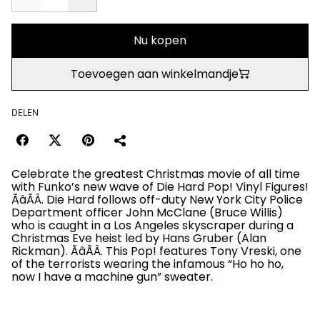
Nu kopen
Toevoegen aan winkelmandje
DELEN
Celebrate the greatest Christmas movie of all time
with Funko’s new wave of Die Hard Pop! Vinyl Figures!
ÃâÃÂ. Die Hard follows off-duty New York City Police
Department officer John McClane (Bruce Willis)
who is caught in a Los Angeles skyscraper during a
Christmas Eve heist led by Hans Gruber (Alan
Rickman). ÃâÃÂ. This Pop! features Tony Vreski, one
of the terrorists wearing the infamous “Ho ho ho,
now I have a machine gun” sweater.