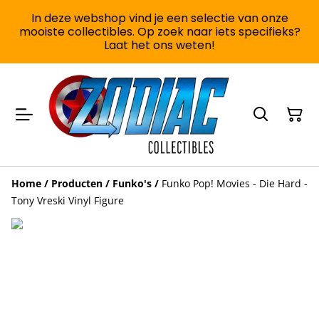
In deze webshop vind je een selectie van onze
mooiste collectibles. Op zoek naar iets specifieks?
Laat het ons weten!
Home
/
Producten
/
Funko's
/
Funko Pop! Movies - Die Hard -
Tony Vreski Vinyl Figure