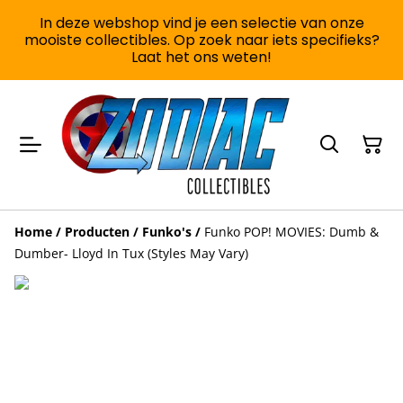
In deze webshop vind je een selectie van onze
mooiste collectibles. Op zoek naar iets specifieks?
Laat het ons weten!
Home
/
Producten
/
Funko's
/
Funko POP! MOVIES: Dumb &
Dumber- Lloyd In Tux (Styles May Vary)