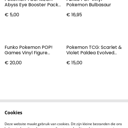
Abyss Eye Booster Pack
Pokemon Bulbasaur
(Japanese)
€ 5,00
€ 16,95
Funko Pokemon POP!
Pokemon TCG: Scarlet &
Games Vinyl Figure
Violet Paldea Evolved
Pikachu 9 Cm Pop
Booster Pack
€ 20,00
€ 15,00
Figures
Cookies
Contact
Voorwaarden
Privacybeleid
Cookiebeleid
Deze website maakt gebruik van cookies. Dit zijn kleine bestanden die ons
Nieuwsberichten