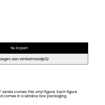
Nu kopen
oegen aan winkelmandje
 series comes this vinyl figure. Each figure
and comes in a window box packaging.