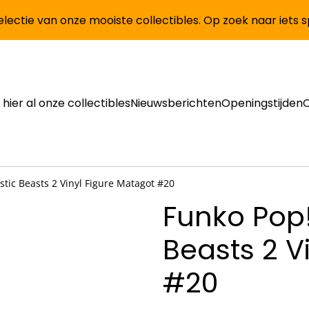
lectie van onze mooiste collectibles. Op zoek naar iets 
 hier al onze collectibles
Nieuwsberichten
Openingstijden
tic Beasts 2 Vinyl Figure Matagot #20
Funko Pop!
Beasts 2 V
#20