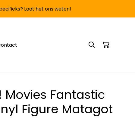
specifieks? Laat het ons weten!
Contact
 Movies Fantastic
inyl Figure Matagot