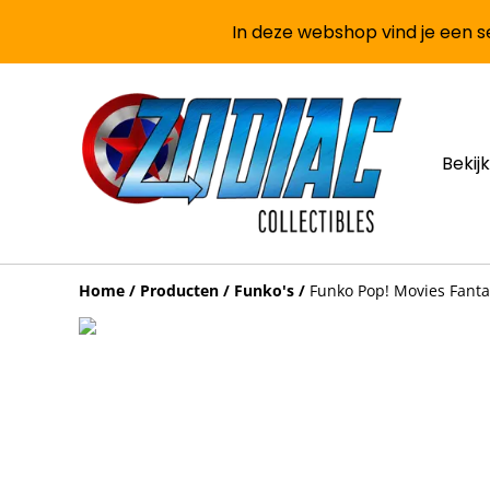
In deze webshop vind je een se
Bekijk
Home
/
Producten
/
Funko's
/
Funko Pop! Movies Fantas