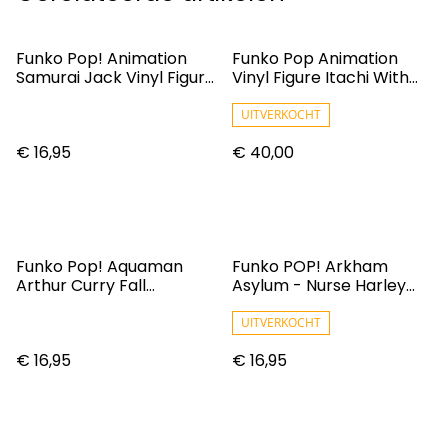
Funko Pop! Animation
Funko Pop Animation
Samurai Jack Vinyl Figure
Vinyl Figure Itachi With
High Priestess #1056
Crows 4.5
UITVERKOCHT
€ 16,95
€ 40,00
Funko Pop! Aquaman
Funko POP! Arkham
Arthur Curry Fall
Asylum - Nurse Harley
Convention Exclusive
Quinn Figure
Figure
UITVERKOCHT
€ 16,95
€ 16,95