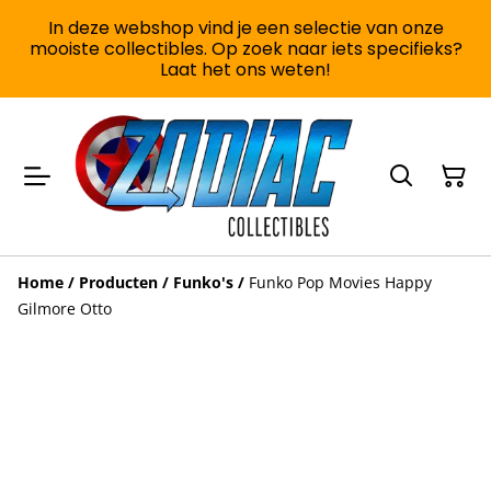
In deze webshop vind je een selectie van onze
mooiste collectibles. Op zoek naar iets specifieks?
Laat het ons weten!
Home
/
Producten
/
Funko's
/
Funko Pop Movies Happy
Gilmore Otto