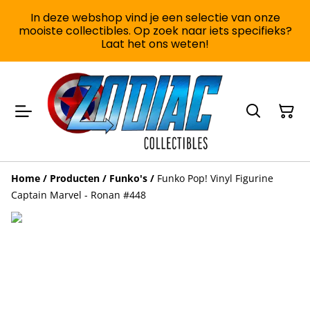
In deze webshop vind je een selectie van onze
mooiste collectibles. Op zoek naar iets specifieks?
Laat het ons weten!
Home
/
Producten
/
Funko's
/
Funko Pop! Vinyl Figurine
Captain Marvel - Ronan #448