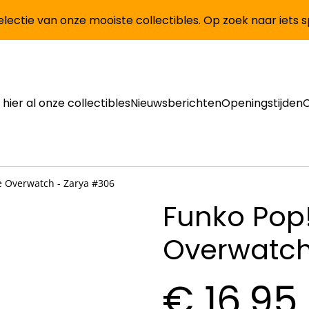
lectie van onze mooiste collectibles. Op zoek naar iets 
 hier al onze collectibles
Nieuwsberichten
Openingstijden
ne Overwatch - Zarya #306
Funko Pop!
Overwatch
€ 16,95