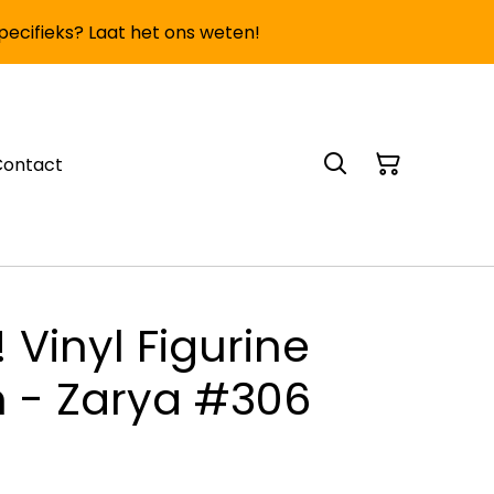
specifieks? Laat het ons weten!
Contact
 Vinyl Figurine
 - Zarya #306