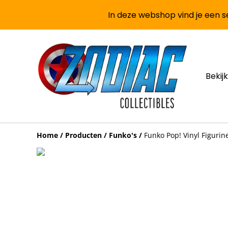
In deze webshop vind je een se
Bekijk
Home
/
Producten
/
Funko's
/
Funko Pop! Vinyl Figuri