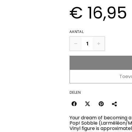
€ 16,95
AANTAL
Toev
DELEN
Your dream of becoming a T
Pop! Sobble (Larméléon/M
Vinyl figure is approximatel