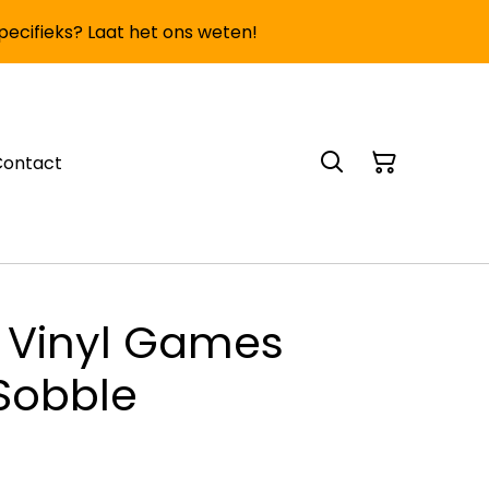
specifieks? Laat het ons weten!
Contact
 Vinyl Games
Sobble