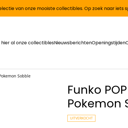
lectie van onze mooiste collectibles. Op zoek naar iets 
 hier al onze collectibles
Nieuwsberichten
Openingstijden
 Pokemon Sobble
Funko POP
Pokemon 
UITVERKOCHT