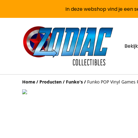
In deze webshop vind je een se
Bekijk
Home
/
Producten
/
Funko's
/
Funko POP Vinyl Games