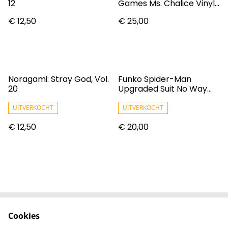
12
Games Ms. Chalice Vinyl
Figure #416
€ 12,50
€ 25,00
Noragami: Stray God, Vol.
Funko Spider-Man
20
Upgraded Suit No Way
Home Pop! Marvel Vinyl
Figure N° 923
UITVERKOCHT
UITVERKOCHT
€ 12,50
€ 20,00
Cookies
Contact
Voorwaarden