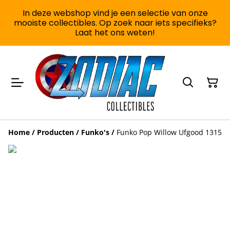
In deze webshop vind je een selectie van onze
mooiste collectibles. Op zoek naar iets specifieks?
Laat het ons weten!
Home
/
Producten
/
Funko's
/
Funko Pop Willow Ufgood 1315