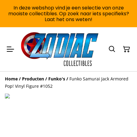
In deze webshop vind je een selectie van onze
mooiste collectibles. Op zoek naar iets specifieks?
Laat het ons weten!
Home
/
Producten
/
Funko's
/
Funko Samurai Jack Armored
Pop! Vinyl Figure #1052