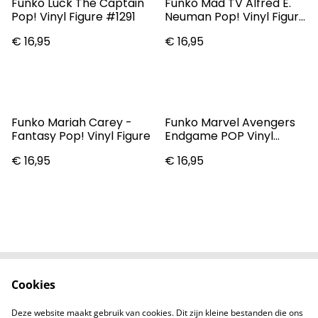
Funko Luck The Captain
Funko Mad TV Alfred E.
Pop! Vinyl Figure #1291
Neuman Pop! Vinyl Figure
#29
€ 16,95
€ 16,95
Funko Mariah Carey -
Funko Marvel Avengers
Fantasy Pop! Vinyl Figure
Endgame POP Vinyl
Figure - War Machine
€ 16,95
€ 16,95
Cookies
Contact
Voorwaarden
Privacybeleid
Cookiebeleid
Deze website maakt gebruik van cookies. Dit zijn kleine bestanden die ons