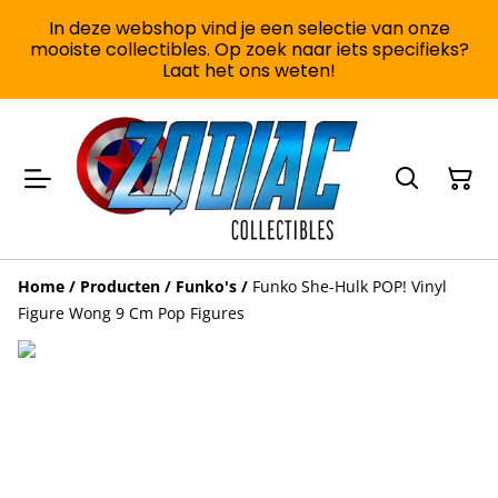
In deze webshop vind je een selectie van onze
mooiste collectibles. Op zoek naar iets specifieks?
Laat het ons weten!
Home
/
Producten
/
Funko's
/
Funko She-Hulk POP! Vinyl
Figure Wong 9 Cm Pop Figures