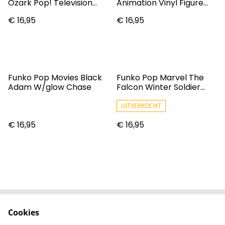
Ozark Pop! Television
Animation Vinyl Figure
Vinyl Figure
Usopp (Refresh) 9 Cm
€ 16,95
€ 16,95
Funko Pop Movies Black
Funko Pop Marvel The
Adam W/glow Chase
Falcon Winter Soldier
Captain America (Flying)
#817 Vinyl Figure
UITVERKOCHT
€ 16,95
€ 16,95
Cookies
Contact
Voorwaarden