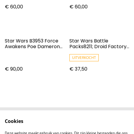
Awakens : C-3PO, BB-8
12inch
€ 60,00
€ 60,00
et RO-4LO
Star Wars B3953 Force
Star Wars Battle
Awakens Poe Dameron
Packs8211; Droid Factory
X-Wing Vehicle & Figure
Capture
UITVERKOCHT
€ 90,00
€ 37,50
Cookies
Contact
Voorwaarden
Privacybeleid
Cookiebeleid
Deze website maakt gebruik van cookies. Dit zijn kleine bestanden die ons