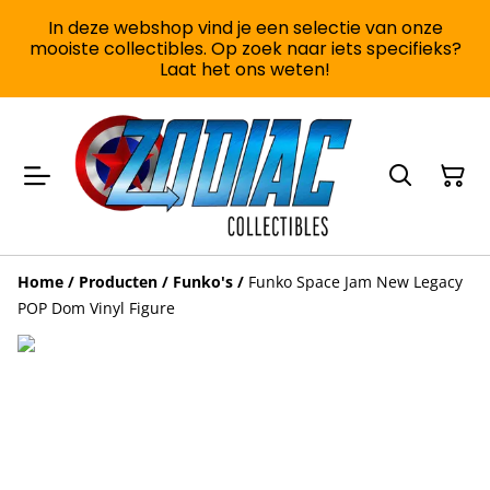
In deze webshop vind je een selectie van onze
mooiste collectibles. Op zoek naar iets specifieks?
Laat het ons weten!
Home
/
Producten
/
Funko's
/
Funko Space Jam New Legacy
POP Dom Vinyl Figure