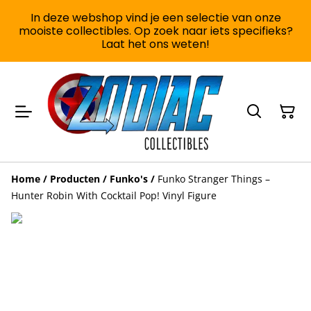
In deze webshop vind je een selectie van onze
mooiste collectibles. Op zoek naar iets specifieks?
Laat het ons weten!
Home
/
Producten
/
Funko's
/
Funko Stranger Things –
Hunter Robin With Cocktail Pop! Vinyl Figure