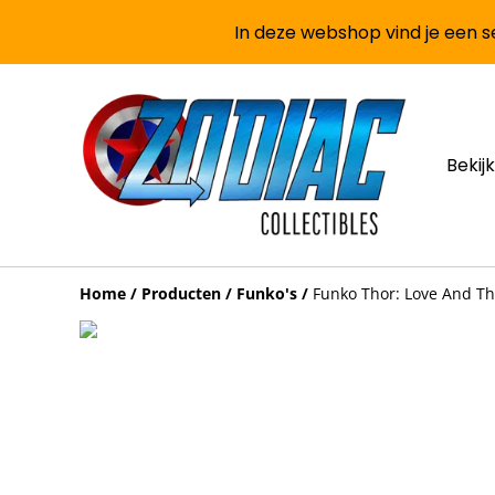
In deze webshop vind je een se
Bekijk
Home
/
Producten
/
Funko's
/
Funko Thor: Love And Th