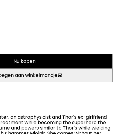
Nu kopen
oegen aan winkelmandje
ter, an astrophysicist and Thor's ex-girlfriend
treatment while becoming the superhero the
ume and powers similar to Thor's while wielding
 his hammer Mjolnir. She comes without her