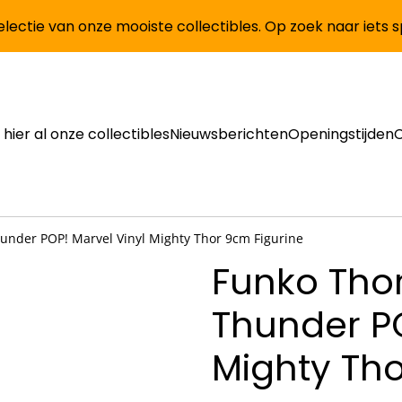
lectie van onze mooiste collectibles. Op zoek naar iets 
 hier al onze collectibles
Nieuwsberichten
Openingstijden
under POP! Marvel Vinyl Mighty Thor 9cm Figurine
Funko Thor
Thunder PO
Mighty Tho