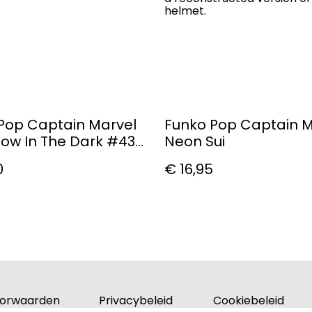
helmet.
Pop Captain Marvel
Funko Pop Captain M
Glow In The Dark #433
Neon Sui
igure
0
€ 16,95
orwaarden
Privacybeleid
Cookiebeleid