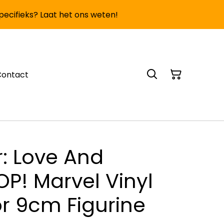
specifieks? Laat het ons weten!
Contact
: Love And
P! Marvel Vinyl
r 9cm Figurine