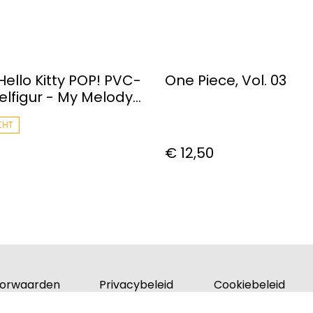
Hello Kitty POP! PVC-
One Piece, Vol. 03
figur - My Melody
nniversary
CHT
€ 12,50
orwaarden
Privacybeleid
Cookiebeleid