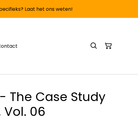
specifieks? Laat het ons weten!
Contact
- The Case Study
 Vol. 06