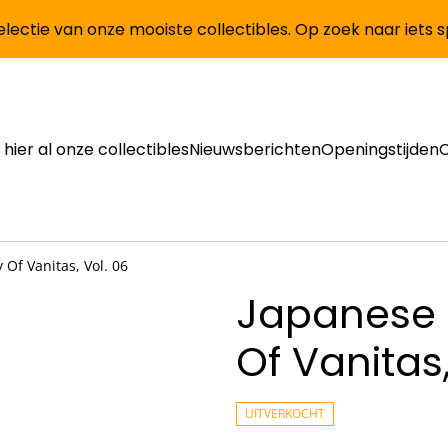
lectie van onze mooiste collectibles. Op zoek naar iets 
 hier al onze collectibles
Nieuwsberichten
Openingstijden
 Of Vanitas, Vol. 06
Japanese 
Of Vanitas,
UITVERKOCHT