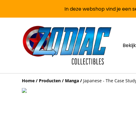
In deze webshop vind je een se
Bekijk
Home
/
Producten
/
Manga
/
Japanese - The Case Study