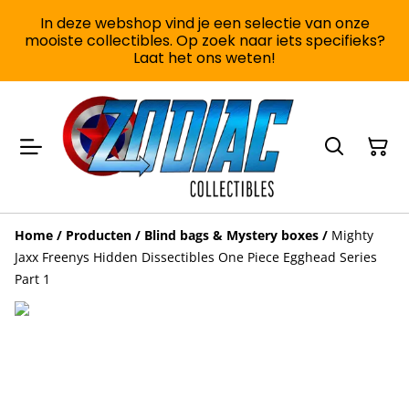
In deze webshop vind je een selectie van onze
mooiste collectibles. Op zoek naar iets specifieks?
Laat het ons weten!
Home
/
Producten
/
Blind bags & Mystery boxes
/
Mighty
Jaxx Freenys Hidden Dissectibles One Piece Egghead Series
Part 1