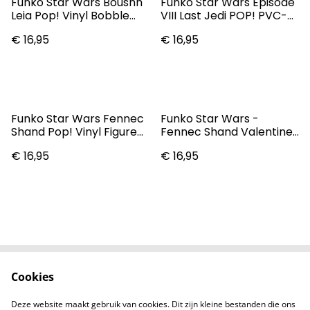
Funko Star Wars Boushh
Funko Star Wars Episode
Leia Pop! Vinyl Bobble
VIII Last Jedi POP! PVC-
Head
Sammelfigur - Rose (197)
€ 16,95
€ 16,95
Funko Star Wars Fennec
Funko Star Wars -
Shand Pop! Vinyl Figure
Fennec Shand Valentine
#483
Pop! Vinyl
€ 16,95
€ 16,95
Cookies
Contact
Voorwaarden
Privacybeleid
Cookiebeleid
Deze website maakt gebruik van cookies. Dit zijn kleine bestanden die ons