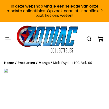
In deze webshop vind je een selectie van onze
mooiste collectibles. Op zoek naar iets specifieks?
Laat het ons weten!
Home
/
Producten
/
Manga
/
Mob Psycho 100, Vol. 06