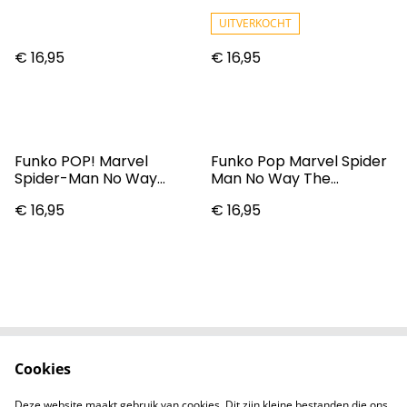
Homecoming Vulture
Home MJ #924 Vinyl
Vinyl Figure
Figure
UITVERKOCHT
€ 16,95
€ 16,95
Funko POP! Marvel
Funko Pop Marvel Spider
Spider-Man No Way
Man No Way The
Home N° 1164 – Electro
Amazing Spider-Man
€ 16,95
€ 16,95
GITD
#1159 Vinyl Figure
Cookies
Contact
Voorwaarden
Privacybeleid
Cookiebeleid
Deze website maakt gebruik van cookies. Dit zijn kleine bestanden die ons