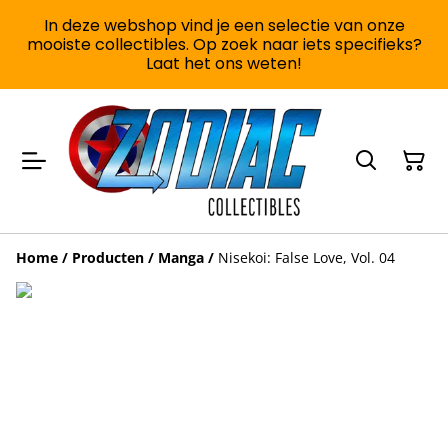
In deze webshop vind je een selectie van onze
mooiste collectibles. Op zoek naar iets specifieks?
Laat het ons weten!
Home
/
Producten
/
Manga
/
Nisekoi: False Love, Vol. 04