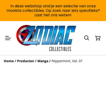
In deze webshop vind je een selectie van onze
mooiste collectibles. Op zoek naar iets specifieks?
Laat het ons weten!
Home
/
Producten
/
Manga
/
Peppermint, Vol. 01