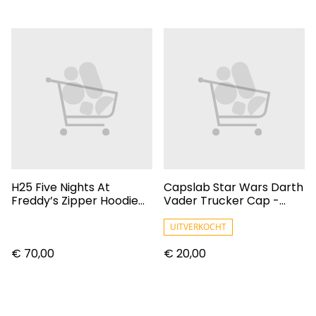
H25 Five Nights At
Capslab Star Wars Darth
Freddy’s Zipper Hoodie
Vader Trucker Cap -
Can You Survive Size M
CL/SW2/1/VAD2
UITVERKOCHT
€ 70,00
€ 20,00