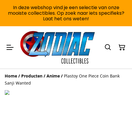
In deze webshop vind je een selectie van onze
mooiste collectibles. Op zoek naar iets specifieks?
Laat het ons weten!
Home
/
Producten
/
Anime
/
Plastoy One Piece Coin Bank
Sanji Wanted