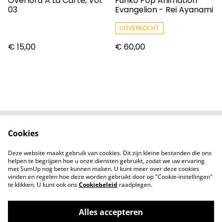
Overlord À La Carte, Vol.
Funko Pop Animation
03
Evangelion - Rei Ayanami
UITVERKOCHT
€ 15,00
€ 60,00
Cookies
Contact
Voorwaarden
Privacybeleid
Cookiebeleid
Deze website maakt gebruik van cookies. Dit zijn kleine bestanden die ons
Nieuwsberichten
helpen te begrijpen hoe u onze diensten gebruikt, zodat we uw ervaring
met SumUp nog beter kunnen maken. U kunt meer over deze cookies
vinden en regelen hoe deze worden gebruikt door op "Cookie-instellingen"
te klikken. U kunt ook ons
Cookiebeleid
raadplegen.
Alles accepteren