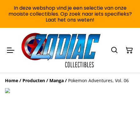
In deze webshop vind je een selectie van onze
mooiste collectibles. Op zoek naar iets specifieks?
Laat het ons weten!
Home
/
Producten
/
Manga
/
Pokemon Adventures, Vol. 06