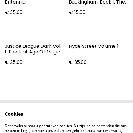
Britannia
Buckingham: Book 1: The
Golden Age
€ 35,00
€ 15,00
Justice League Dark Vol.
Hyde Street Volume 1
1: The Last Age Of Magic
€ 25,00
€ 35,00
Cookies
Contact
Voorwaarden
Privacybeleid
Cookiebeleid
Deze website maakt gebruik van cookies. Dit zijn kleine bestanden die ons
Nieuwsberichten
helpen te begrijpen hoe u onze diensten gebruikt, zodat we uw ervaring