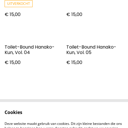
UITVERKOCHT
€ 15,00
€ 15,00
Toilet-Bound Hanako-
Toilet-Bound Hanako-
Kun, Vol. 04
Kun, Vol. 05
€ 15,00
€ 15,00
Cookies
Contact
Voorwaarden
Privacybeleid
Cookiebeleid
Deze website maakt gebruik van cookies. Dit zijn kleine bestanden die ons
Nieuwsberichten