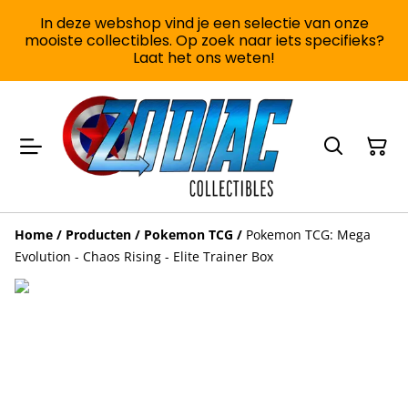
In deze webshop vind je een selectie van onze
mooiste collectibles. Op zoek naar iets specifieks?
Laat het ons weten!
Home
/
Producten
/
Pokemon TCG
/
Pokemon TCG: Mega
Evolution - Chaos Rising - Elite Trainer Box