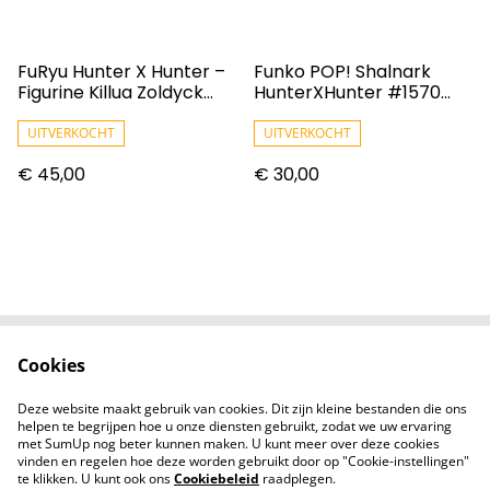
FuRyu Hunter X Hunter –
Funko POP! Shalnark
Figurine Killua Zoldyck
HunterXHunter #1570
Noodle Stopper Figure 13
[Chalice Collectibles]
Cm
UITVERKOCHT
UITVERKOCHT
€ 45,00
€ 30,00
Cookies
Contact
Voorwaarden
Privacybeleid
Cookiebeleid
Deze website maakt gebruik van cookies. Dit zijn kleine bestanden die ons
Nieuwsberichten
helpen te begrijpen hoe u onze diensten gebruikt, zodat we uw ervaring
met SumUp nog beter kunnen maken. U kunt meer over deze cookies
vinden en regelen hoe deze worden gebruikt door op "Cookie-instellingen"
te klikken. U kunt ook ons
Cookiebeleid
raadplegen.