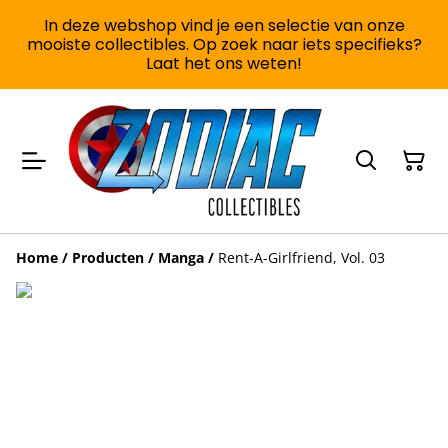
In deze webshop vind je een selectie van onze
mooiste collectibles. Op zoek naar iets specifieks?
Laat het ons weten!
Home
/
Producten
/
Manga
/
Rent-A-Girlfriend, Vol. 03