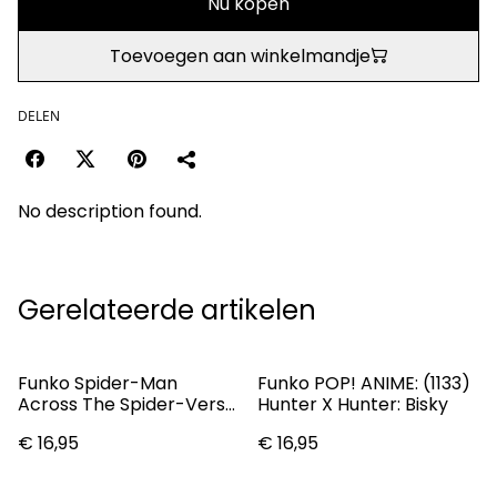
Nu kopen
Toevoegen aan winkelmandje
DELEN
No description found.
Gerelateerde artikelen
Funko Spider-Man
Funko POP! ANIME: (1133)
Across The Spider-Verse
Hunter X Hunter: Bisky
Spider-Woman Pop!
€ 16,95
€ 16,95
Vinyl