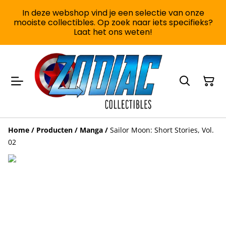
In deze webshop vind je een selectie van onze
mooiste collectibles. Op zoek naar iets specifieks?
Laat het ons weten!
Home
/
Producten
/
Manga
/
Sailor Moon: Short Stories, Vol.
02