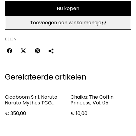
Nu kopen
Toevoegen aan winkelmandje
DELEN
Gerelateerde artikelen
Cicaboom S.r.l. Naruto
Chaika: The Coffin
Naruto Mythos TCG
Princess, Vol. 05
Konoha Shidō Booster
€ 350,00
€ 10,00
Box