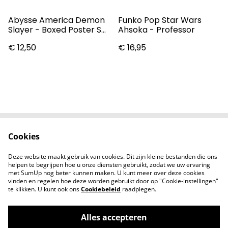
Abysse America Demon
Funko Pop Star Wars
Slayer - Boxed Poster Set
Ahsoka - Professor
Series 3
€ 12,50
€ 16,95
Cookies
Contact
Voorwaarden
Privacybeleid
Cookiebeleid
Deze website maakt gebruik van cookies. Dit zijn kleine bestanden die ons
Nieuwsberichten
helpen te begrijpen hoe u onze diensten gebruikt, zodat we uw ervaring
met SumUp nog beter kunnen maken. U kunt meer over deze cookies
vinden en regelen hoe deze worden gebruikt door op "Cookie-instellingen"
te klikken. U kunt ook ons
Cookiebeleid
raadplegen.
Alles accepteren