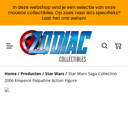
In deze webshop vind je een selectie van onze
mooiste collectibles. Op zoek naar iets specifieks?
Laat het ons weten!
Home
/
Producten
/
Star Wars
/
Star Wars Saga Collection
2006 Emperor Palpatine Action Figure