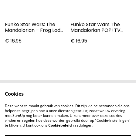
Funko Star Wars: The
Funko Star Wars The
Mandalorian – Frog Lady
Mandalorian POP! TV
Pop! Vinyl Figure
Vinyl Figure Mithril 9 Cm
€ 16,95
€ 16,95
Cookies
Contact
Voorwaarden
Privacybeleid
Cookiebeleid
Deze website maakt gebruik van cookies. Dit zijn kleine bestanden die ons
Nieuwsberichten
helpen te begrijpen hoe u onze diensten gebruikt, zodat we uw ervaring
met SumUp nog beter kunnen maken. U kunt meer over deze cookies
vinden en regelen hoe deze worden gebruikt door op "Cookie-instellingen"
te klikken. U kunt ook ons
Cookiebeleid
raadplegen.