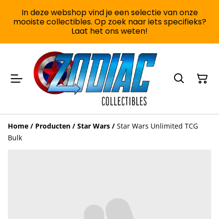
In deze webshop vind je een selectie van onze
mooiste collectibles. Op zoek naar iets specifieks?
Laat het ons weten!
Home
/
Producten
/
Star Wars
/
Star Wars Unlimited TCG
Bulk