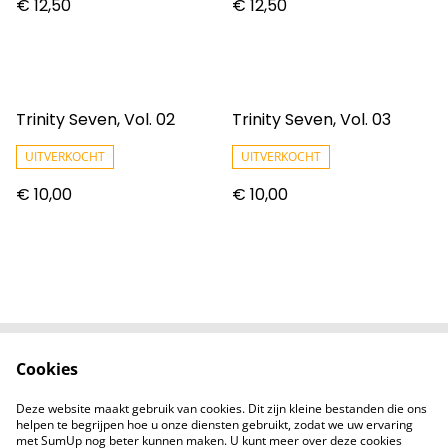
€ 12,50
€ 12,50
Trinity Seven, Vol. 02
Trinity Seven, Vol. 03
UITVERKOCHT
UITVERKOCHT
€ 10,00
€ 10,00
Cookies
Contact
Voorwaarden
Privacybeleid
Cookiebeleid
Deze website maakt gebruik van cookies. Dit zijn kleine bestanden die ons
Nieuwsberichten
helpen te begrijpen hoe u onze diensten gebruikt, zodat we uw ervaring
met SumUp nog beter kunnen maken. U kunt meer over deze cookies