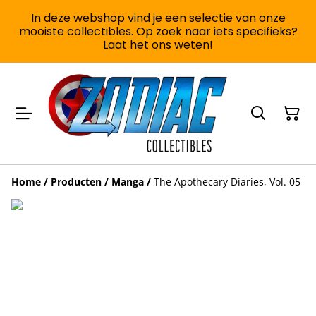
In deze webshop vind je een selectie van onze
mooiste collectibles. Op zoek naar iets specifieks?
Laat het ons weten!
Home
/
Producten
/
Manga
/
The Apothecary Diaries, Vol. 05