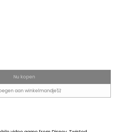
Nu kopen
oegen aan winkelmandje
bile video game from Disney, Twisted