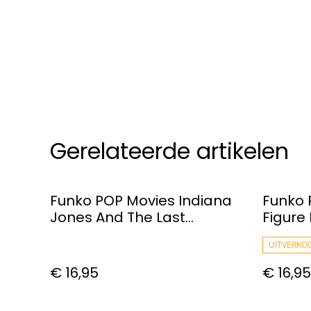
Gerelateerde artikelen
Funko POP Movies Indiana
Funko P
Jones And The Last
Figure
Crusade Sallah Vinyl Figure
#472
UITVERKO
€ 16,95
€ 16,95