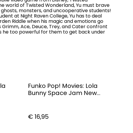
he world of Twisted Wonderland, Yu must brave
th ghosts, monsters, and uncooperative students!
student at Night Raven College, Yu has to deal
rden Riddle when his magic and emotions go
ts Grimm, Ace, Deuce, Trey, and Cater confront
is he too powerful for them to get back under
la
Funko Pop! Movies: Lola
Bunny Space Jam New
Legacy Figure 55978
€ 16,95