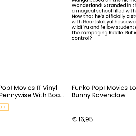
Wonderland! Stranded in t
a magical school filled wi
Now that he’s officially a 
with Heartslabyul housewa
wild! Yu and fellow studen
the rampaging Riddle. But 
control?
op! Movies IT Vinyl
Funko Pop! Movies Lo
 Pennywise With Boat
Bunny Ravenclaw
CHT
€ 16,95