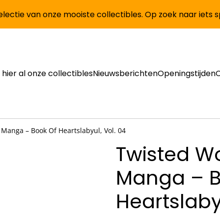
lectie van onze mooiste collectibles. Op zoek naar iets 
 hier al onze collectibles
Nieuwsberichten
Openingstijden
Manga – Book Of Heartslabyul, Vol. 04
Twisted W
Manga – B
Heartslaby