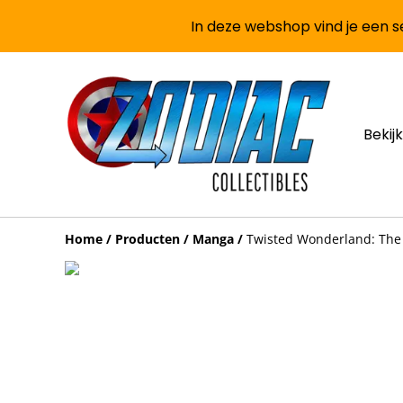
In deze webshop vind je een se
Bekijk
Home
/
Producten
/
Manga
/
Twisted Wonderland: The 