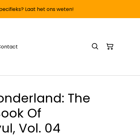
specifieks? Laat het ons weten!
Contact
onderland: The
ook Of
ul, Vol. 04