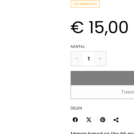
UITVERKOCHT
€ 15,00
AANTAL
Toev
DELEN
Manga based on the hit mo