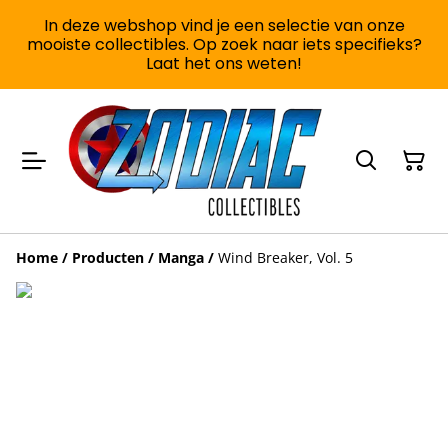
In deze webshop vind je een selectie van onze
mooiste collectibles. Op zoek naar iets specifieks?
Laat het ons weten!
Home
/
Producten
/
Manga
/
Wind Breaker, Vol. 5