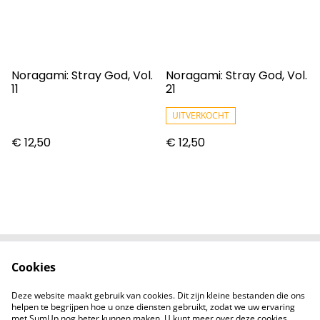
Noragami: Stray God, Vol.
Noragami: Stray God, Vol.
11
21
UITVERKOCHT
€ 12,50
€ 12,50
Cookies
Contact
Voorwaarden
Privacybeleid
Cookiebeleid
Deze website maakt gebruik van cookies. Dit zijn kleine bestanden die ons
Nieuwsberichten
helpen te begrijpen hoe u onze diensten gebruikt, zodat we uw ervaring
met SumUp nog beter kunnen maken. U kunt meer over deze cookies