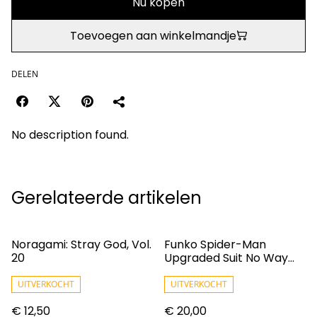
Nu kopen
Toevoegen aan winkelmandje
DELEN
No description found.
Gerelateerde artikelen
Noragami: Stray God, Vol.
Funko Spider-Man
20
Upgraded Suit No Way
Home Pop! Marvel Vinyl
Figure N° 923
UITVERKOCHT
UITVERKOCHT
€ 12,50
€ 20,00