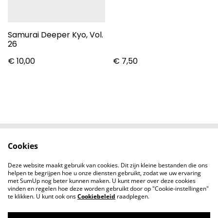
Samurai Deeper Kyo, Vol.
26
€ 10,00
€ 7,50
Cookies
Contact
Voorwaarden
Privacybeleid
Cookiebeleid
Deze website maakt gebruik van cookies. Dit zijn kleine bestanden die ons
Nieuwsberichten
helpen te begrijpen hoe u onze diensten gebruikt, zodat we uw ervaring
met SumUp nog beter kunnen maken. U kunt meer over deze cookies
vinden en regelen hoe deze worden gebruikt door op "Cookie-instellingen"
te klikken. U kunt ook ons
Cookiebeleid
raadplegen.