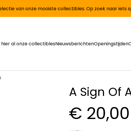
lectie van onze mooiste collectibles. Op zoek naar iets 
 hier al onze collectibles
Nieuwsberichten
Openingstijden
4
A Sign Of A
€ 20,00