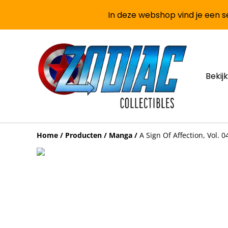
In deze webshop vind je een se
Bekijk
Home
/
Producten
/
Manga
/
A Sign Of Affection, Vol. 0