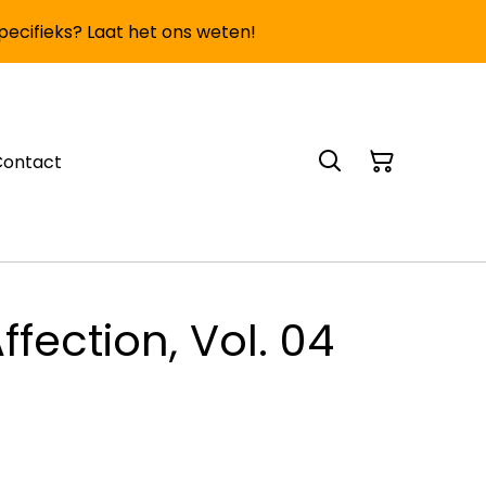
specifieks? Laat het ons weten!
Contact
ffection, Vol. 04