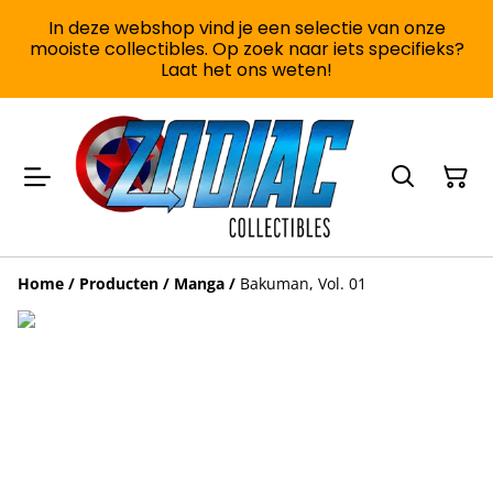
In deze webshop vind je een selectie van onze
mooiste collectibles. Op zoek naar iets specifieks?
Laat het ons weten!
Home
/
Producten
/
Manga
/
Bakuman, Vol. 01