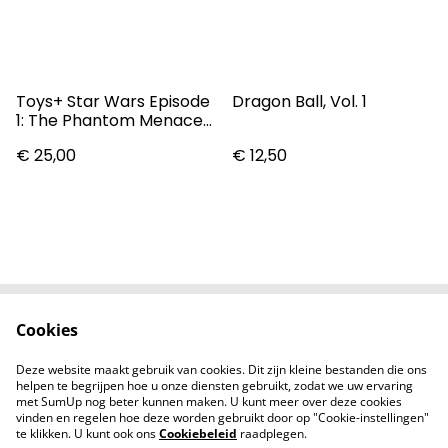
Toys+ Star Wars Episode
Dragon Ball, Vol. 1
1: The Phantom Menace
Darth Maul Sith Infiltrator
€ 25,00
€ 12,50
Bank
Cookies
Contact
Voorwaarden
Privacybeleid
Cookiebeleid
Deze website maakt gebruik van cookies. Dit zijn kleine bestanden die ons
Nieuwsberichten
helpen te begrijpen hoe u onze diensten gebruikt, zodat we uw ervaring
met SumUp nog beter kunnen maken. U kunt meer over deze cookies
vinden en regelen hoe deze worden gebruikt door op "Cookie-instellingen"
te klikken. U kunt ook ons
Cookiebeleid
raadplegen.