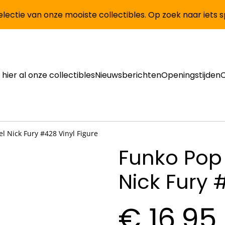
lectie van onze mooiste collectibles. Op zoek naar iets 
 hier al onze collectibles
Nieuwsberichten
Openingstijden
l Nick Fury #428 Vinyl Figure
Funko Pop
Nick Fury 
€ 16,95