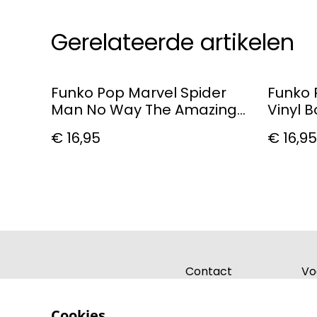
Gerelateerde artikelen
Funko Pop Marvel Spider
Funko 
Man No Way The Amazing
Vinyl 
Spider-Man #1159 Vinyl
€ 16,95
€ 16,95
Figure
Contact
Vo
Cookies