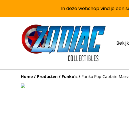
In deze webshop vind je een se
Bekijk
Home
/
Producten
/
Funko's
/
Funko Pop Captain Marve