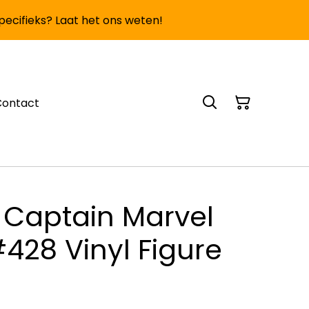
specifieks? Laat het ons weten!
Contact
 Captain Marvel
#428 Vinyl Figure