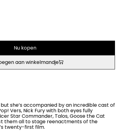
Nu kopen
oegen aan winkelmandje
 but she’s accompanied by an incredible cast of
 Pop! Vers, Nick Fury with both eyes fully
officer Star Commander, Talos, Goose the Cat
t them all to stage reenactments of the
 twenty-first film.